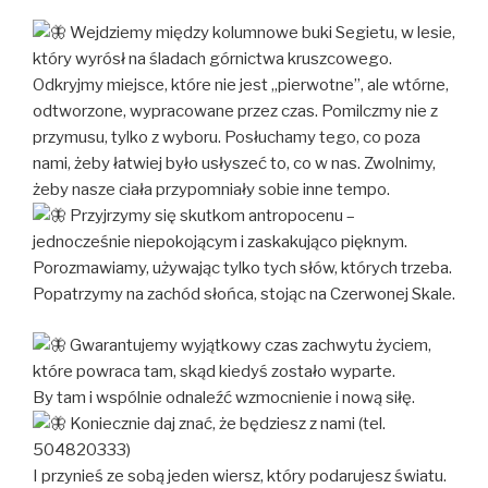
Wejdziemy między kolumnowe buki Segietu, w lesie,
który wyrósł na śladach górnictwa kruszcowego.
Odkryjmy miejsce, które nie jest „pierwotne”, ale wtórne,
odtworzone, wypracowane przez czas. Pomilczmy nie z
przymusu, tylko z wyboru. Posłuchamy tego, co poza
nami, żeby łatwiej było usłyszeć to, co w nas. Zwolnimy,
żeby nasze ciała przypomniały sobie inne tempo.
Przyjrzymy się skutkom antropocenu –
jednocześnie niepokojącym i zaskakująco pięknym.
Porozmawiamy, używając tylko tych słów, których trzeba.
Popatrzymy na zachód słońca, stojąc na Czerwonej Skale.
Gwarantujemy wyjątkowy czas zachwytu życiem,
które powraca tam, skąd kiedyś zostało wyparte.
By tam i wspólnie odnaleźć wzmocnienie i nową siłę.
Koniecznie daj znać, że będziesz z nami (tel.
504820333)
I przynieś ze sobą jeden wiersz, który podarujesz światu.