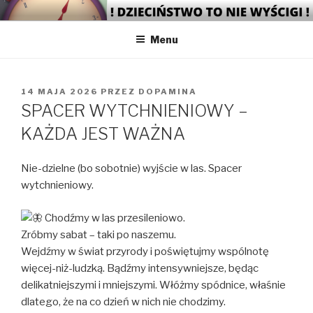
Przejdź
DO!PAMINA LAB
platforma współpracy i działań na osi edukacja-kultura-zmiana-
do
rozwój
Menu
treści
OPUBLIKOWANE
14 MAJA 2026
PRZEZ
DOPAMINA
W
SPACER WYTCHNIENIOWY –
KAŻDA JEST WAŻNA
Nie-dzielne (bo sobotnie) wyjście w las. Spacer
wytchnieniowy.
Chodźmy w las przesileniowo.
Zróbmy sabat – taki po naszemu.
Wejdźmy w świat przyrody i poświętujmy wspólnotę
więcej-niż-ludzką. Bądźmy intensywniejsze, będąc
delikatniejszymi i mniejszymi. Włóżmy spódnice, właśnie
dlatego, że na co dzień w nich nie chodzimy.