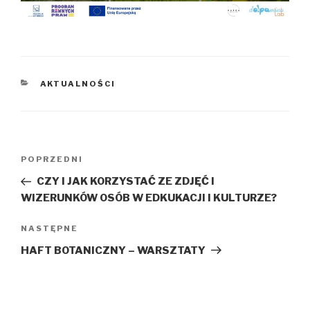
KATEGORIE
AKTUALNOŚCI
Nawigacja
Poprzedni
POPRZEDNI
wpisu
wpis
CZY I JAK KORZYSTAĆ ZE ZDJĘĆ I
WIZERUNKÓW OSÓB W EDKUKACJI I KULTURZE?
Następny
NASTĘPNE
wpis
HAFT BOTANICZNY – WARSZTATY